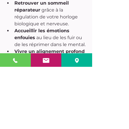
Retrouver un sommeil 
réparateur
 grâce à la 
régulation de votre horloge 
biologique et nerveuse.
Accueillir les émotions 
enfouies
 au lieu de les fuir ou 
de les réprimer dans le mental.
Vivre un alignement profond
entre ce que vous pensez, ce 
que vous ressentez et ce que 
vous vivez.
Le changement ne se décrète pas, 
il se vit à travers le corps. Si vous 
êtes prête à explorer une 
démarche différente à Bordeaux, 
alliant le psychocorporel, le 
ressenti et la relaxation profonde, 
je vous accueille pour vous guider 