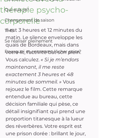
thérapie psycho-
Qui suis je?
corporelle
Changement de saison
Il est 3 heures et 12 minutes du 
TMS
matin. Le silence enveloppe les 
Se réaliser pleinement
quais de Bordeaux, mais dans 
Pourquoi et comment lâcher prise?
votre lit, l'activité bat son plein. 
Vous calculez. 
« Si je m’endors 
maintenant, il me reste 
exactement 3 heures et 48 
minutes de sommeil. »
 Vous 
rejouez le film. Cette remarque 
entendue au bureau, cette 
décision familiale qui pèse, ce 
détail insignifiant qui prend une 
proportion titanesque à la lueur 
des réverbères. Votre esprit est 
une prison dorée : brillant le jour, 