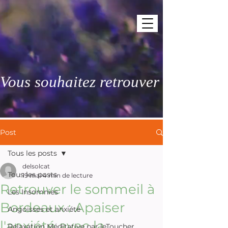
Vous souhaitez retrouver des nuits 
Post
Tous les posts
delsolcat
Tous les posts
19 mai
4 min de lecture
Retrouver le sommeil à
Les Insomnies
Bordeaux : Apaiser
Angoisses et anxiété
l'anxiété avec la
Relaxation Méditative par leToucher