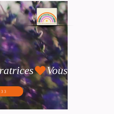
ratrices
 33