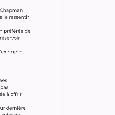
y Chapman 
 le ressentir 
 préférée de 
réservoir 
d'exemples 
ées 
 pas 
 à offrir 
eur dernière 