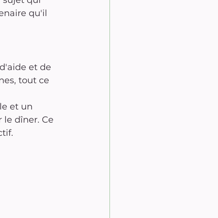
 sujet qui 
naire qu'il 
d'aide et de 
es, tout ce 
le et un 
 le dîner. Ce 
if.