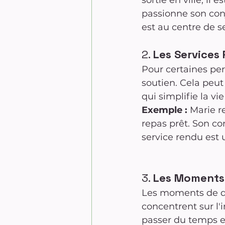
sortie en ville, il 
passionne son conj
est au centre de s
2. 
Les Services
Pour certaines per
soutien. Cela peut
qui simplifie la vie
Exemple :
 Marie r
repas prêt. Son con
service rendu est 
3. 
Les Moments 
Les moments de qu
concentrent sur l'
passer du temps e