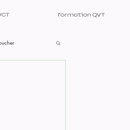
VCT
formation QVT
Toucher