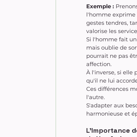
Exemple :
 Prenon
l'homme exprime 
gestes tendres, t
valorise les servic
Si l'homme fait un
mais oublie de sort
pourrait ne pas êt
affection. 
À l'inverse, si el
qu'il ne lui accord
Ces différences mo
l'autre. 
S'adapter aux bes
harmonieuse et é
L'Importance d