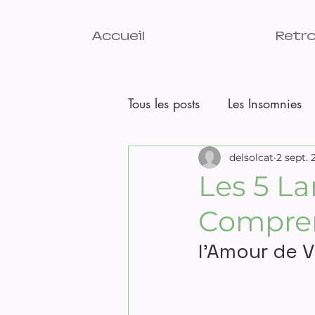
Accueil
Retro
Tous les posts
Les Insomnies
Qui suis je?
delsolcat
Changement
2 sept.
Les 5 La
Compren
Pourquoi et comment lâcher 
l'Amour de V