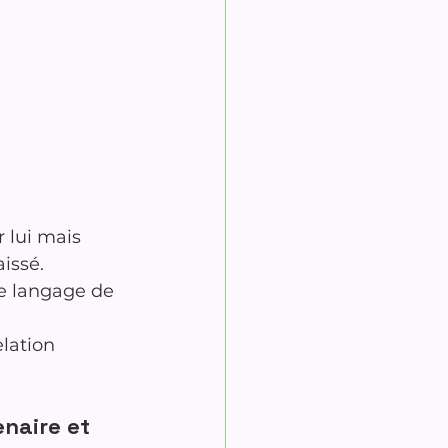
 lui mais 
aissé.
e langage de 
lation 
naire et 