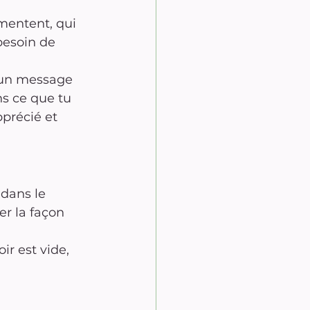
mentent, qui 
besoin de 
 un message 
ns ce que tu 
pprécié et 
dans le 
r la façon 
r est vide, 