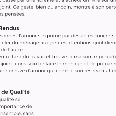
est passé par une librairie et a acheté un livre sur un
oint. Ce geste, bien qu'anodin, montre à son parte
es pensées.
 Rendus
sonnes, l'amour s'exprime par des actes concrets 
 aller du ménage aux petites attentions quotidienn
 de l'autre.
entre tard du travail et trouve la maison impeccab
joint a pris soin de faire le ménage et de préparer
une preuve d'amour qui comble son réservoir affect
de Qualité
alité se 
importance de 
nsemble, sans 