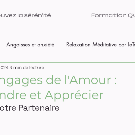
uvez la sérénité
Formation Q
Angoisses et anxiété
Relaxation Méditative par le
 de saison
 2024
3 min de lecture
TMS
Se réaliser pleinement
ngages de l'Amour :
dre et Apprécier
prise?
otre Partenaire