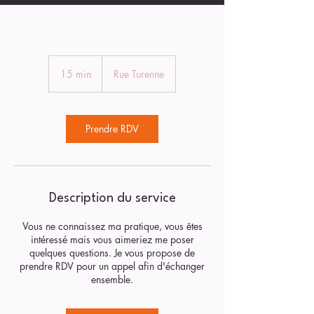
15 min
1
Rue Turenne
5
m
i
n
Prendre RDV
Description du service
Vous ne connaissez ma pratique, vous êtes
intéressé mais vous aimeriez me poser
quelques questions. Je vous propose de
prendre RDV pour un appel afin d'échanger
ensemble.