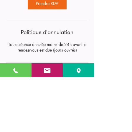
Prendre RDV
Politique d'annulation
Toute séance annulée moins de 24h avant le
rendez-vous est due (jours ouvrés)
Coordonnées
221 Rue Turenne, Bordeaux, France
06 45 75 77 33
DELSOLCAT@GMAIL.COM