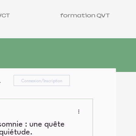
VCT
formation QVT
Connexion/Inscription
nsomnie : une quête
quiétude.