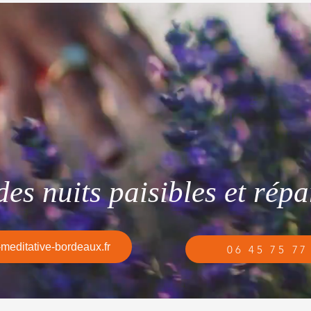
es nuits paisibles et répa
meditative-bordeaux.fr
06 45 75 77