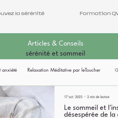
uvez la sérénité
Formation Q
Articles & Conseils
sérénité et sommeil
t anxiété
Relaxation Méditative par leToucher
TMS
Se réaliser pleinement
17 oct. 2023
2 min de lecture
Le sommeil et l'i
désespérée de la 