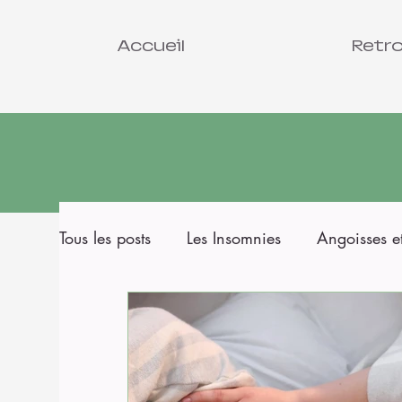
Accueil
Retro
Tous les posts
Les Insomnies
Angoisses e
Qui suis je?
Changement de saison
Pourquoi et comment lâcher prise?