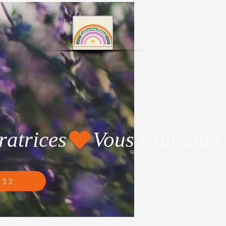
ratrices
 33