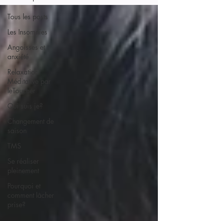
Tous les posts
Les Insomnies
Angoisses et
anxiété
Relaxation
Méditative par
leToucher
Qui suis je?
Changement de
saison
TMS
Se réaliser
pleinement
Pourquoi et
comment lâcher
prise?