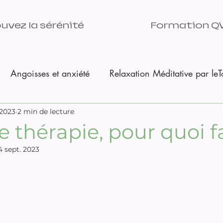
uvez la sérénité
Formation Q
Angoisses et anxiété
Relaxation Méditative par le
 de saison
2023
2 min de lecture
TMS
Se réaliser pleinement
e thérapie, pour quoi fa
4 sept. 2023
prise?