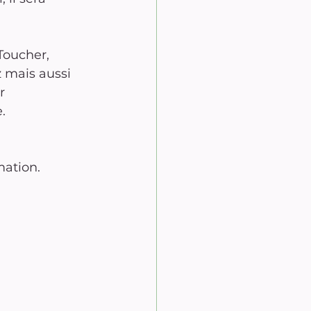
Toucher, 
 mais aussi 
r 
.
mation.