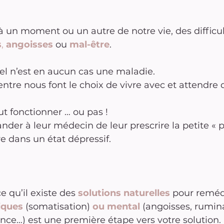
à un moment ou un autre de notre vie, des difficul
s
, 
angoisses
 ou 
mal-être
.
el n’est en aucun cas une maladie.
ntre nous font le choix de vivre avec et attendre 
ut fonctionner … ou pas !
der à leur médecin de leur prescrire la petite « p
e dans un état dépressif.
 qu’il existe des 
solutions naturelles
 pour reméd
iques
 (somatisation) 
ou mental
 (angoisses, rumina
ce…) est une première étape vers votre solution.