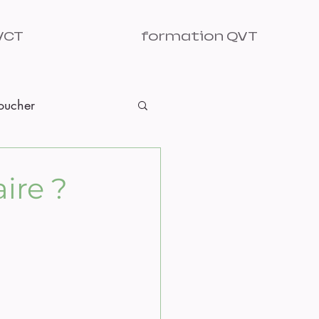
VCT
formation QVT
Toucher
ire ?