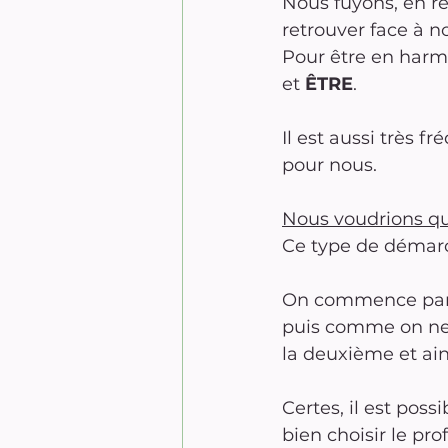
Nous fuyons, en re
retrouver face à 
Pour être en harmo
et 
ÊTRE
.
Il est aussi très f
pour nous.
Nous voudrions qu
Ce type de démarc
On commence par u
puis comme on ne 
la deuxième et ain
Certes, il est pos
bien choisir le pr