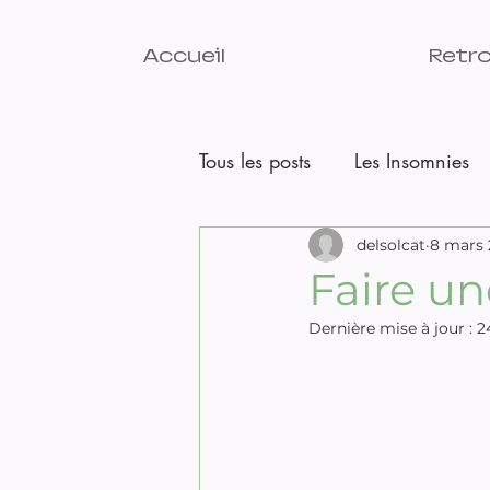
Accueil
Retro
Tous les posts
Les Insomnies
Qui suis je?
delsolcat
Changement
8 mars 
Faire un
Dernière mise à jour :
2
Pourquoi et comment lâcher 