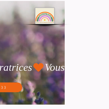
ratrices
 33