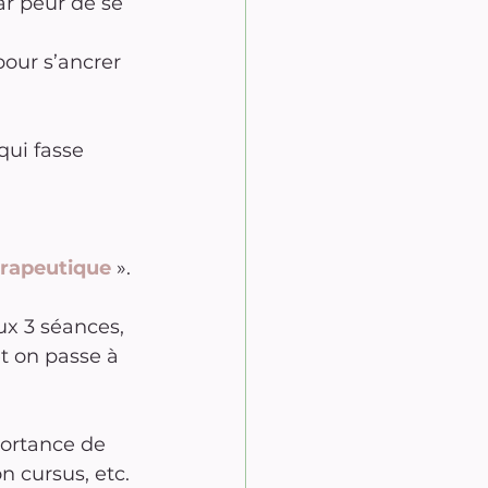
ar peur de se 
pour s’ancrer 
qui fasse 
rapeutique
 ».
x 3 séances, 
t on passe à 
portance de 
n cursus, etc.