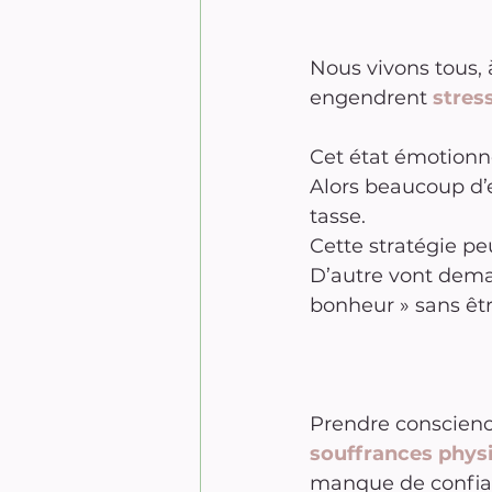
Nous vivons tous, 
engendrent 
stres
Cet état émotionn
Alors beaucoup d’e
tasse.
Cette stratégie pe
D’autre vont deman
bonheur » sans êtr
Prendre conscience
souffrances phys
manque de confian