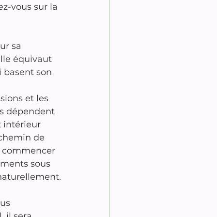
z-vous sur la 
ur sa 
le équivaut 
 basent son 
ions et les 
ons dépendent 
 intérieur 
 chemin de 
e commencer 
ements sous 
naturellement.
us 
il sera 